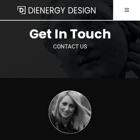
Skip
Toggle
to
Naviga
content
Get In Touch
ACASA
CONTACT US
DESPRE NOI
OBIECTE DE DESIGN
PORTOFOLIU
SERVICII
NOUTATI