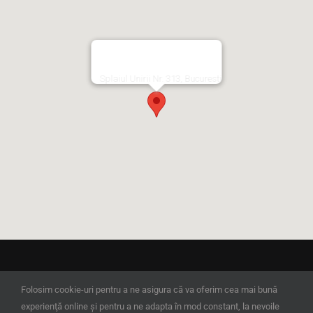
Splaiul Unirii Nr. 313, Bucuresti
© Copyright 2023 | D'Energy Interior Design
Folosim cookie-uri pentru a ne asigura că va oferim cea mai bună
experienţă online şi pentru a ne adapta în mod constant, la nevoile