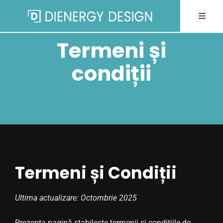
Skip
Toggle
to
Naviga
content
Termeni și
ACASA
condiții
DESPRE NOI
OBIECTE DE DESIGN
PORTOFOLIU
Termeni și Condiții
SERVICII
Ultima actualizare: Octombrie 2025
NOUTATI
Prezenta pagină stabilește termenii și condițiile de