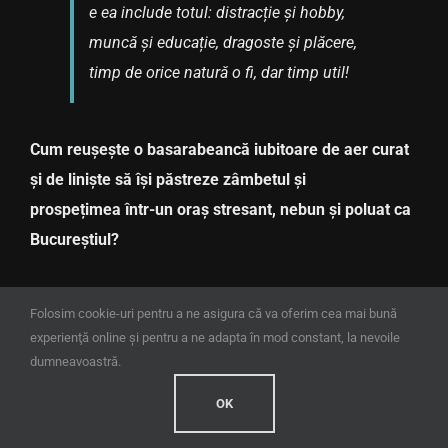
e ea include totul: distracție și hobby,
muncă și educație, dragoste și plăcere,
timp de orice natură o fi, dar timp util!
Cum reușește o basarabeancă iubitoare de aer curat
și de liniște să își păstreze zâmbetul și
prospețimea într-un oraș stresant, nebun și poluat ca
Bucureștiul?
Folosim cookie-uri pentru a ne asigura că va oferim cea mai bună
Crescută într-un anturaj de bărbați cu
experienţă online şi pentru a ne adapta în mod constant, la nevoile
mulți verișori, moși, bunici, frate și
dumneavoastră.
prietenii lui, am învățat să îi tund, la
OK
propriu, de păr și de bani. Îi depășeam
la fotbal, poker și glumele nelimitate.