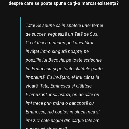
despre care se poate spune ca ți-a marcat existența?
Tata! Se spune că în spatele unei femei
de succes, veghează un Tată de Sus.
Cu el făceam pariuri pe Luceafărul
învățat într-o singură noapte, pe
poeziile lui Bacovia, pe toate scrisorile
lui Eminescu și pe toate clătitele gătite
împreună. Eu învățam, el îmi cânta la
vioară. Tata, Eminescu și clătitele.
E amuzant, însă astăzi, ori de câte ori
îmi trece prin mână o bancnotă cu
Eminescu, râd copios în sinea mea și
îmi zic: câte pagini din cărțile tale am