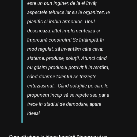
este un bun inginer, de la el învăț
aspectele tehnice iar eu le organizez, le
planific și îmbin armonios. Unul
desenează, altul implementează și
împreună construim! Se întâmplă, în
mod regulat, să inventăm câte ceva:
sisteme, produse, soluții. Atunci când
nu găsim produsul potrivit îl inventăm,
când doarme talentul se trezește
entuziasmul… Când soluțiile pe care le
propunem încep să se repete sau par a
trece în stadiul de demodare, apare
ideea!
Cum ați ajuns la ideea lansării Dienergy și ce