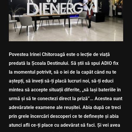
CONTACT
Povestea Irinei Chitoroagă este o lecție de viață
predată la Școala Destinului. Să știi să spui ADIO fix
la momentul potrivit, să o iei de la capăt când nu te
aștepți, să înveți să-ți placă lucruri noi, să-ți educi
mintea să accepte situații diferite, „să lași bateriile în
urmă și să te conectezi direct la priză”… Acestea sunt
adevăratele examene ale reușitei. Abia după ce treci
prin grele încercări descoperi ce te definește și abia
atunci afli ce-ți place cu adevărat să faci. Și vei avea